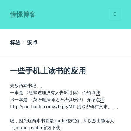
憧憬博客
菜单和
挂件
标签：
安卓
一些手机上读书的应用
先放两本书吧。。
一本是 《这些道理没有人告诉过你》 介绍点
我
另一本是 《英语魔法师之语法俱乐部》 介绍点
我
http://pan.baidu.com/s/1sjJigMD 提取密码在文末。。。
嗯，因为这两本书都是.mobi格式的，所以放出静读天
下/moon reader官方下载: