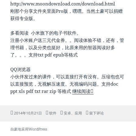
http://www.moondownload.com/download.html
刚那个分享文件夹里面Pro版，嘿嘿。当然土豪可以捐赠
获得专业版。
多看阅读 小米旗下的电子书软件。
注册小米账户送三元代金券。。阅读体验不错，还有，管
理书籍，以及分类也挺好，比原来用的智器阅读好多
了。。。支持txt pdf epub等格式
QQ浏览器
小伙伴发过来的课件，可以直接打开有没有。压缩包也可
以直接预览，无视解压速度。无视编码问题。支持doc
一些手机上读书的应用
ppt xls pdf txt rar zip 等格式
继续阅读
发
分
标
于一些手机上读书的应用
2014年10月21日
软件
安卓
、
应用
留下评论
布
类
签
于
自豪地采用WordPress