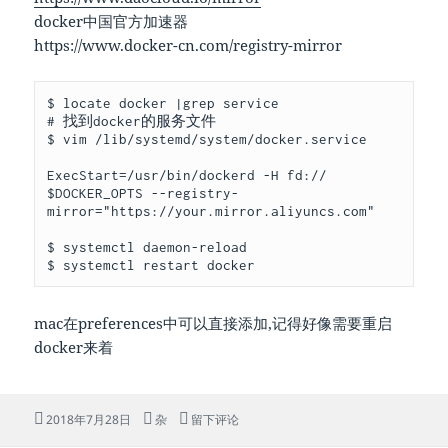
docker中国官方加速器
https://www.docker-cn.com/registry-mirror
$ locate docker |grep service

# 找到docker的服务文件

$ vim /lib/systemd/system/docker.service

ExecStart=/usr/bin/dockerd -H fd:// 
$DOCKER_OPTS --registry-
mirror="https://your.mirror.aliyuncs.com"

$ systemctl daemon-reload

$ systemctl restart docker
mac在preferences中可以直接添加,记得好像需要重启
docker来着
发
分
于docker 加速器
2018年7月28日
杂
留下评论
布
类