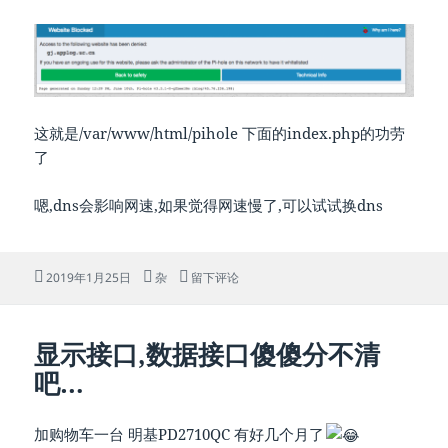
这就是/var/www/html/pihole 下面的index.php的功劳
了
嗯,dns会影响网速,如果觉得网速慢了,可以试试换dns
发
分
于装个pi-hole做dns去广告
2019年1月25日
杂
留下评论
布
类
于
显示接口,数据接口傻傻分不清
吧…
加购物车一台 明基PD2710QC 有好几个月了