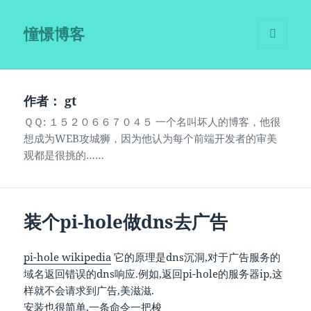
憧憬博客
菜单和
挂件
作者：
gt
ＱＱ: １５２０６６７０４５ 一个名叫坏人的博客，他很
想成为WEB攻城狮，因为他认为每个前端开发者的审美
观都是很挑的……
装个pi-hole做dns去广告
pi-hole wikipedia
它的原理是dns沉洞,对于广告服务的
域名返回错误的dns响应.例如,返回pi-hole的服务器ip,这
样就不会请求到广告,美滋滋.
安装也很简单,一条命令一把梭