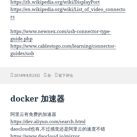
https://zh.wikipedia.org/wiki/DisplayPort
https://en.wikipedia.org/wiki/List_of_video_connecto
rs
https://www.newnex.com/usb-connector-type-
guide.php
https://www.cablestogo.com/learning/connector-
guides/usb
发
分
于显示接口,数据接口傻傻分不清吧…
2018年8月23日
杂
留下评论
布
类
于
docker 加速器
阿里云有免费的加速器
https://dev.aliyun.com/search.html
daocloud也有,不过感觉还是阿里云的速度不错
https://www.daocloud.io/mirror