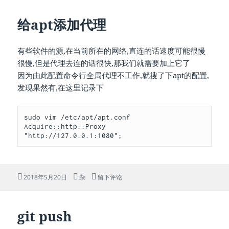
于
给apt添加代理
有些软件的源,在当前所在的网络,直连的话速度可能很慢
很慢,但是代理去连的话很快,那我们就需要加上它了
因为由此配置命令行全局代理不工作,就搜了下apt的配置,
发现果然有,在这里记录下
sudo vim /etc/apt/apt.conf

Acquire::http::Proxy 
"http://127.0.0.1:1080";
发
分
于给apt添加代理
2018年5月20日
杂
留下评论
布
类
于
git push