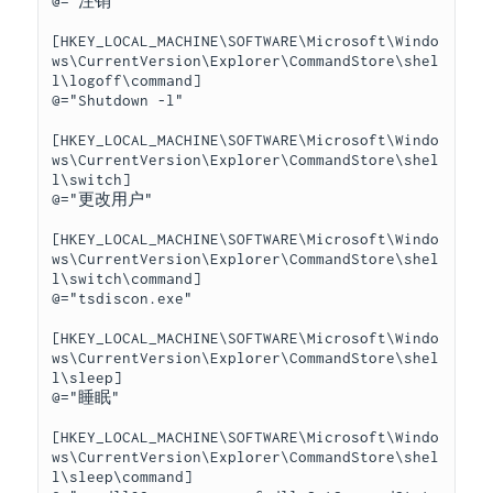
@="注销" 

[HKEY_LOCAL_MACHINE\SOFTWARE\Microsoft\Windo
ws\CurrentVersion\Explorer\CommandStore\shel
l\logoff\command] 

@="Shutdown -l" 

[HKEY_LOCAL_MACHINE\SOFTWARE\Microsoft\Windo
ws\CurrentVersion\Explorer\CommandStore\shel
l\switch] 

@="更改用户" 

[HKEY_LOCAL_MACHINE\SOFTWARE\Microsoft\Windo
ws\CurrentVersion\Explorer\CommandStore\shel
l\switch\command] 

@="tsdiscon.exe" 

[HKEY_LOCAL_MACHINE\SOFTWARE\Microsoft\Windo
ws\CurrentVersion\Explorer\CommandStore\shel
l\sleep] 

@="睡眠" 

[HKEY_LOCAL_MACHINE\SOFTWARE\Microsoft\Windo
ws\CurrentVersion\Explorer\CommandStore\shel
l\sleep\command] 
