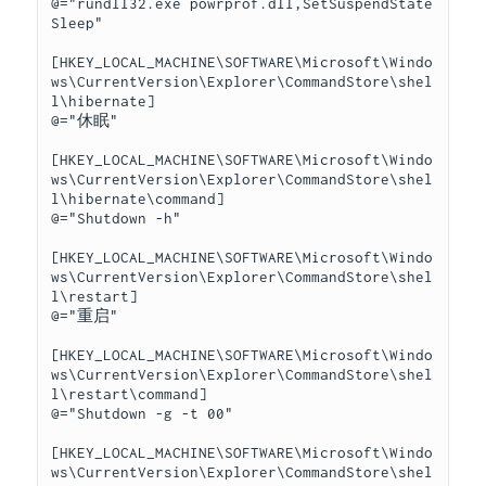
@="rundll32.exe powrprof.dll,SetSuspendState 
Sleep" 

[HKEY_LOCAL_MACHINE\SOFTWARE\Microsoft\Windo
ws\CurrentVersion\Explorer\CommandStore\shel
l\hibernate] 

@="休眠" 

[HKEY_LOCAL_MACHINE\SOFTWARE\Microsoft\Windo
ws\CurrentVersion\Explorer\CommandStore\shel
l\hibernate\command] 

@="Shutdown -h" 

[HKEY_LOCAL_MACHINE\SOFTWARE\Microsoft\Windo
ws\CurrentVersion\Explorer\CommandStore\shel
l\restart] 

@="重启" 

[HKEY_LOCAL_MACHINE\SOFTWARE\Microsoft\Windo
ws\CurrentVersion\Explorer\CommandStore\shel
l\restart\command] 

@="Shutdown -g -t 00" 

[HKEY_LOCAL_MACHINE\SOFTWARE\Microsoft\Windo
ws\CurrentVersion\Explorer\CommandStore\shel