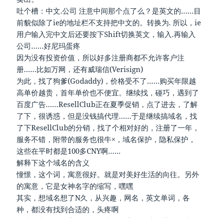
吐个槽：中文.公司 注意中间那个点了么？是英文的……目
前貌似除了ie的地址栏不支持把中文的。转换为. 所以，ie
用户输入完中文后还要按下Shift切换英文，输入.再输入
公司……好尼玛蛋疼
因为没有投资价值，所以好多注册商都不允许客户注
册……比如万网，还有威瑞信(Verisign)
为此，找了狗爹(Godaddy)，价格受不了……购买年限越
高单价越贵，首年单价也不便宜。继续找，碰巧，遇到了
百度广告……ResellClub正在夏季促销，点了进去，了解
了下，很诱惑，但是没钱搞代理……于是继续搞域名，找
了下ResellClub的分销，找了个相对好的，注册了一年，
服务不错，附带的服务也很牛×，域名保护，隐私保护，
这些在平时都是100多CNY啊……
解释下这个域名的含义
憧憬，这个词，寓意很好。就是对美好生活的向往。另外
的寓意，它是女神名字的缩写，嘿嘿
其实，想域名想了N久，从兴趣，网名，英文单词，各
种，都没有找到合适的，头疼啊