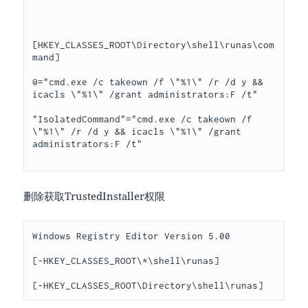
[HKEY_CLASSES_ROOT\Directory\shell\runas\com
mand]

@="cmd.exe /c takeown /f \"%1\" /r /d y && 
icacls \"%1\" /grant administrators:F /t"

"IsolatedCommand"="cmd.exe /c takeown /f 
\"%1\" /r /d y && icacls \"%1\" /grant 
administrators:F /t"

删除获取TrustedInstaller权限
Windows Registry Editor Version 5.00

[-HKEY_CLASSES_ROOT\*\shell\runas]
