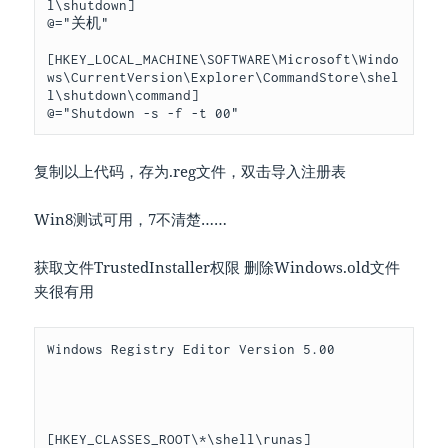
l\shutdown] 

@="关机" 

[HKEY_LOCAL_MACHINE\SOFTWARE\Microsoft\Windo
ws\CurrentVersion\Explorer\CommandStore\shel
l\shutdown\command] 

复制以上代码，存为.reg文件，双击导入注册表
Win8测试可用，7不清楚……
获取文件TrustedInstaller权限 删除Windows.old文件
夹很有用
Windows Registry Editor Version 5.00

[HKEY_CLASSES_ROOT\*\shell\runas]
