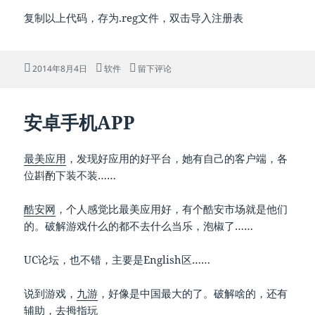
复制以上代码，存为.reg文件，双击导入注册表
发
分
于右键添加常用功能
2014年8月4日
软件
留下评论
布
类
于
安卓手机APP
最美应用
，发现好应用的好平台，她有自己的客户端，各
位斟酌下装不装……
酷安网
，个人感觉比最美应用好，有个酷安市场就是他们
的。破解游戏什么的都不去什么当乐，泡椒了……
UC论坛，也不错，主要是English区……
说到游戏，
九游
，好像是中国最大的了。破解啥的，还有
辅助，去
拇指玩