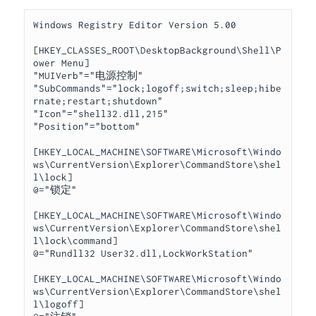
Windows Registry Editor Version 5.00 

[HKEY_CLASSES_ROOT\DesktopBackground\Shell\P
ower Menu] 

"MUIVerb"="电源控制" 

"SubCommands"="lock;logoff;switch;sleep;hibe
rnate;restart;shutdown" 

"Icon"="shell32.dll,215" 

"Position"="bottom" 

[HKEY_LOCAL_MACHINE\SOFTWARE\Microsoft\Windo
ws\CurrentVersion\Explorer\CommandStore\shel
l\lock] 

@="锁定" 

[HKEY_LOCAL_MACHINE\SOFTWARE\Microsoft\Windo
ws\CurrentVersion\Explorer\CommandStore\shel
l\lock\command] 

@="Rundll32 User32.dll,LockWorkStation" 

[HKEY_LOCAL_MACHINE\SOFTWARE\Microsoft\Windo
ws\CurrentVersion\Explorer\CommandStore\shel
l\logoff] 
