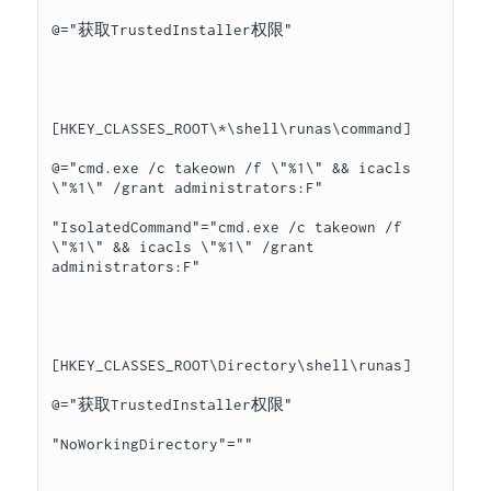
@="获取TrustedInstaller权限"

[HKEY_CLASSES_ROOT\*\shell\runas\command]

@="cmd.exe /c takeown /f \"%1\" && icacls 
\"%1\" /grant administrators:F"

"IsolatedCommand"="cmd.exe /c takeown /f 
\"%1\" && icacls \"%1\" /grant 
administrators:F"

[HKEY_CLASSES_ROOT\Directory\shell\runas]

@="获取TrustedInstaller权限"

"NoWorkingDirectory"=""
