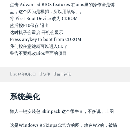
点击 Advanced BIOS features 在bios里的操作全是键
盘，这个因为是模拟，所以用鼠标。。
将 First Boot Device 改为 CDROM
然后按F10保存 退出
这时机子会重启 开机会显示
Press anykey to boot from CDROM
我们按任意键就可以进入CD了
警告不要乱改Bios里面的项目
发
分
于开机从光驱启动
2014年8月6日
软件
留下评论
布
类
于
系统美化
懒人一键安装包 Skinpack 这个很牛Ｂ，不多说，上图
这是Windows 9 Skinpack官方的图，放在WP的，被墙