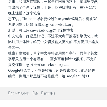
后来，和朋友唱完歌，一起走在回家的路上，脑海里突然
冒出来了个词，憧憬，于是，各种找注册商，在7月14号
晚上注册了这个域名
忘了说，Unicode域名要经过Punycode编码后才能被NS
系统识别，比如 憧憬.org->xn--vkuk.org
所以，可以用xn--vkuk.org访问憧憬博客
中文域名，好记是好记，不过不太利于搜索引擎优化，就
比如用户体验，输完中文切换输入英文的.不方便用户输入
是其一。
搜索引擎索引，单个中文字符占用两个字节，而单个英文
字母只占用一个有没有……至少百度和bing很抠，不允许
提交憧憬.org 只允许xn--vkuk.org ……
Google很给力，不管是收录，还是搜索体验，他会给你
编码，到用户那里就不会是乱码，给Google个 赞+1
发
分
于憧憬博客的域名
2014年8月4日
杂
留下评论
布
类
于