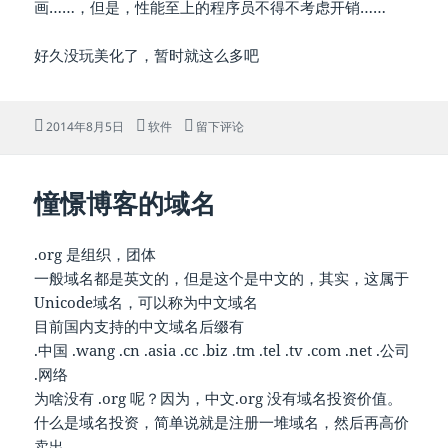
画……，但是，性能至上的程序员不得不考虑开销……
好久没玩美化了，暂时就这么多吧
发
分
于系统美化
2014年8月5日
软件
留下评论
布
类
于
憧憬博客的域名
.org 是组织，团体
一般域名都是英文的，但是这个是中文的，其实，这属于
Unicode域名，可以称为中文域名
目前国内支持的中文域名后缀有
.中国 .wang .cn .asia .cc .biz .tm .tel .tv .com .net .公司
.网络
为啥没有 .org 呢？因为，中文.org 没有域名投资价值。
什么是域名投资，简单说就是注册一堆域名，然后再高价
卖出。