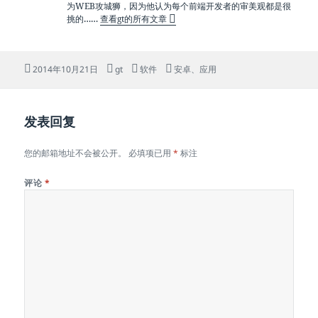
为WEB攻城狮，因为他认为每个前端开发者的审美观都是很
挑的……
查看gt的所有文章
发
作
分
标
2014年10月21日
gt
软件
安卓
、
应用
布
者
类
签
于
发表回复
您的邮箱地址不会被公开。
必填项已用
*
标注
评论
*