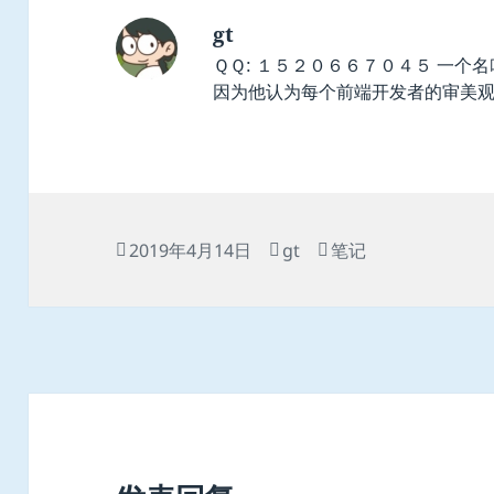
gt
ＱＱ: １５２０６６７０４５ 一个
因为他认为每个前端开发者的审美
发
作
分
2019年4月14日
gt
笔记
布
者
类
于