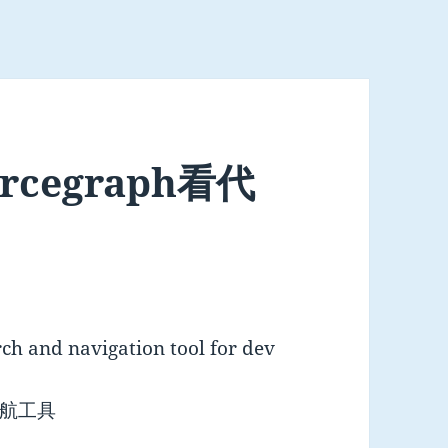
cegraph看代
ch and navigation tool for dev
航工具