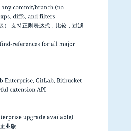
on any commit/branch (no
ps, diffs, and filters
延迟） 支持正则表达式，比较，过滤
find-references for all major
b Enterprise, GitLab, Bitbucket
rful extension API
nterprise upgrade available)
企业版