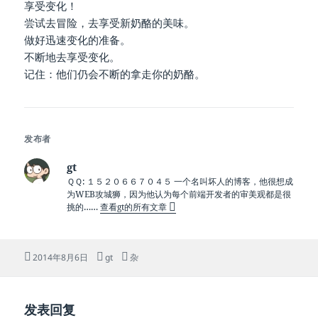
享受变化！
尝试去冒险，去享受新奶酪的美味。
做好迅速变化的准备。
不断地去享受变化。
记住：他们仍会不断的拿走你的奶酪。
发布者
gt
ＱＱ: １５２０６６７０４５ 一个名叫坏人的博客，他很想成
为WEB攻城狮，因为他认为每个前端开发者的审美观都是很
挑的……
查看gt的所有文章
发
作
分
2014年8月6日
gt
杂
布
者
类
于
发表回复