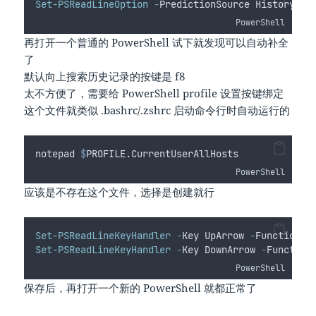
Set-PSReadLineOption
-
PredictionSource History
PowerShell
再打开一个普通的 PowerShell 试下就发现可以自动补全
了
默认向上搜索历史记录的按键是 f8
太不方便了，需要给 PowerShell profile 设置按键绑定
这个文件就类似 .bashrc/.zshrc 启动命令行时自动运行的
notepad 
$
PROFILE
.CurrentUserAllHosts
PowerShell
应该是不存在这个文件，选择是创建就行
Set-PSReadLineKeyHandler
-
Key UpArrow 
-
Function H
Set-PSReadLineKeyHandler
-
Key DownArrow 
-
Function
PowerShell
保存后，再打开一个新的 PowerShell 就都正常了