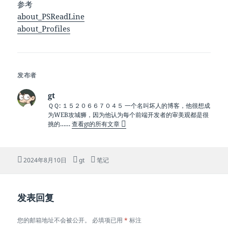
参考
about_PSReadLine
about_Profiles
发布者
gt
ＱＱ: １５２０６６７０４５ 一个名叫坏人的博客，他很想成
为WEB攻城狮，因为他认为每个前端开发者的审美观都是很
挑的……
查看gt的所有文章
发
作
分
2024年8月10日
gt
笔记
布
者
类
于
发表回复
您的邮箱地址不会被公开。
必填项已用
*
标注